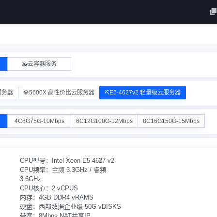
🐳云容器服务
服务器
💎5600X 高性价比云服务器
⛏️E5-4627v2 轻量级云服务器
4C8G75G-10Mbps
6C12G100G-12Mbps
8C16G150G-15Mbps
CPU型号：Intel Xeon E5-4627 v2
CPU频率：主频 3.3GHz / 睿频
3.6GHz
CPU核心：2 vCPUS
内存：4GB DDR4 vRAMS
硬盘：西部数据企业级 50G vDISKS
带宽：8Mbps NAT共享IP